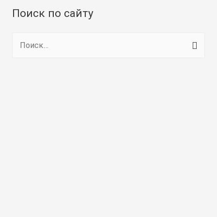
Поиск по сайту
Н
а
й
т
и
: