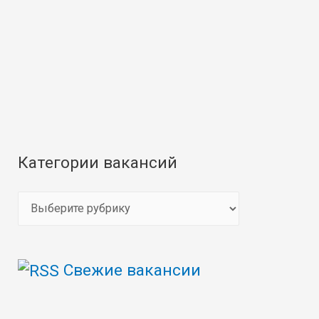
Категории вакансий
К
а
т
Свежие вакансии
е
г
о