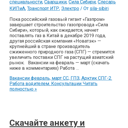
специальности
,
Сварщики
,
Сила Сибири
,
Слесарь
КИПиА
,
Транспорт ИТР
,
Электро
/ От
sila-sibiri
Пока российский газовый гигант «Газпром»
завершает строительство газопровода «Сила
Сибири», который, как ожидается, начнет
поставлять газ в Китай в декабре 2019 года,
другая российская компания «Новатэк» —
крупнейший в стране производитель
сжиженного природного газа (СПГ) — стремится
увеличить поставки СПГ на растущий азиатский
рынок. Вакансии на февраль — март (скачать
ниже в комментариях) Работа …
Вакансии февраль, март СС, ГПЗ, Арктик СПГ-2.
Работа водителем. Консультации
Читать
полностью »
Скачайте анкету и