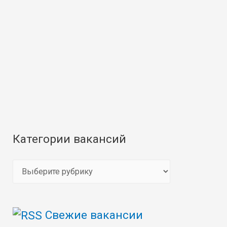
Категории вакансий
К
а
т
Свежие вакансии
е