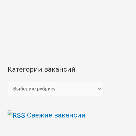
Категории вакансий
К
а
т
Свежие вакансии
е
г
о