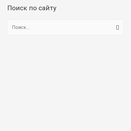
Поиск по сайту
Н
а
й
т
и
: