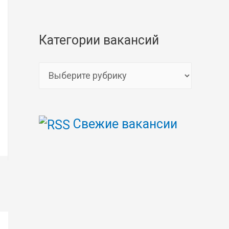
Категории вакансий
К
а
т
Свежие вакансии
е
г
о
р
и
и