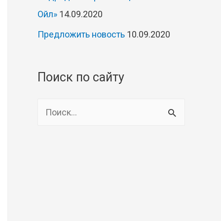
Ойл»
14.09.2020
Предложить новость
10.09.2020
Поиск по сайту
Н
а
й
т
и
: