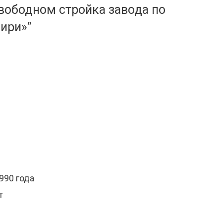
Свободном стройка завода по
ири»”
990 года
т