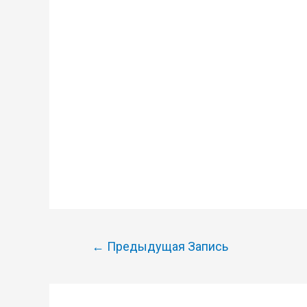
Навигация
←
Предыдущая Запись
по
записям