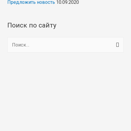
Предложить новость
10.09.2020
Поиск по сайту
Н
а
й
т
и
: