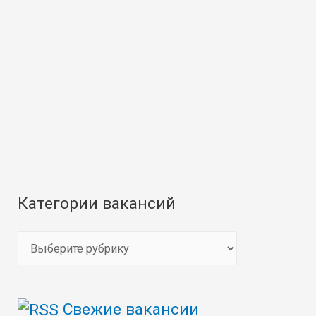
Категории вакансий
К
а
т
Свежие вакансии
е