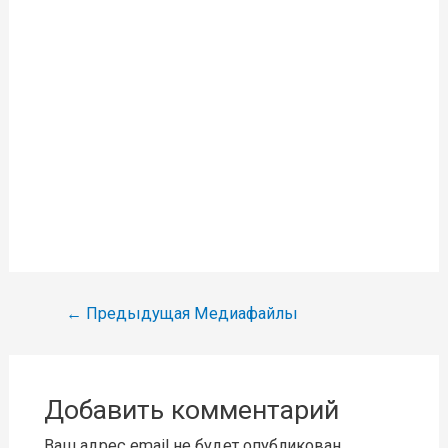
Навигация
←
Предыдущая Медиафайлы
по
записям
Добавить комментарий
Ваш адрес email не будет опубликован.