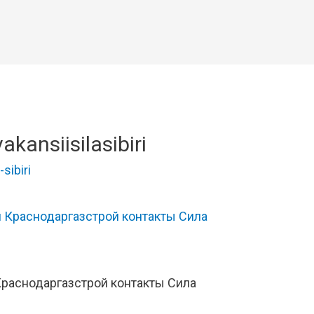
kansiisilasibiri
-sibiri
Краснодаргазстрой контакты Сила