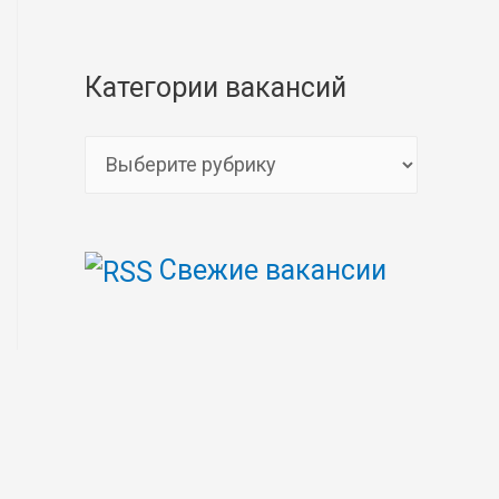
Категории вакансий
К
а
т
Свежие вакансии
е
г
о
р
и
и