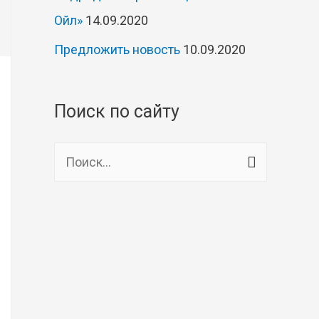
Ойл»
14.09.2020
Предложить новость
10.09.2020
Поиск по сайту
Н
а
й
т
и
: