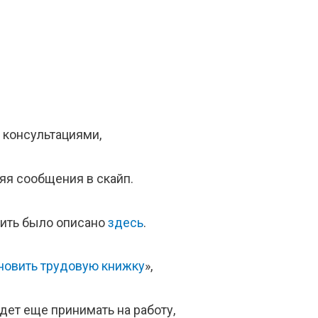
 консультациями,
ляя сообщения в скайп.
нить было описано
здесь
.
ановить трудовую книжку
»,
удет еще принимать на работу,