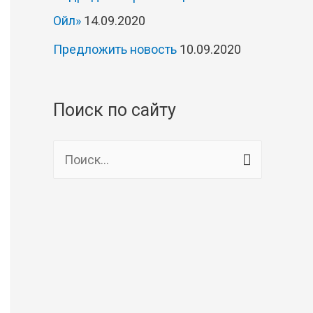
Ойл»
14.09.2020
Предложить новость
10.09.2020
Поиск по сайту
Н
а
й
т
и
: