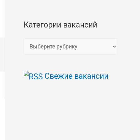
Категории вакансий
К
а
т
Свежие вакансии
е
г
о
р
и
и