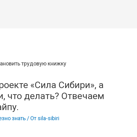
роекте «Сила Сибири», а
, что делать? Отвечаем
айпу.
езно знать
/ От
sila-sibiri