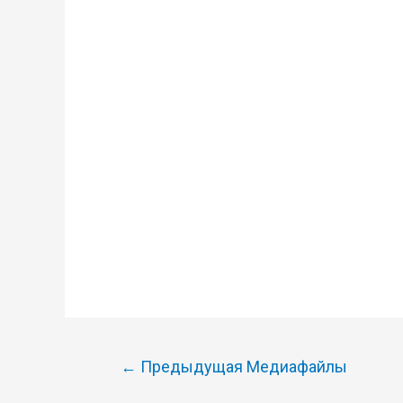
Навигация
←
Предыдущая Медиафайлы
по