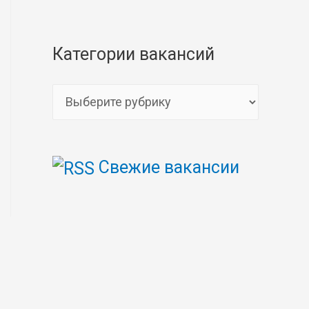
Категории вакансий
К
а
т
Свежие вакансии
е
г
о
р
и
и