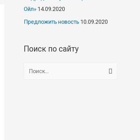
Ойл»
14.09.2020
Предложить новость
10.09.2020
Поиск по сайту
Н
а
й
т
и
: