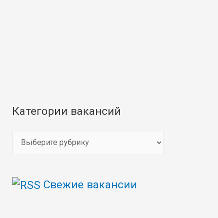
Категории вакансий
К
а
т
Свежие вакансии
е
г
о