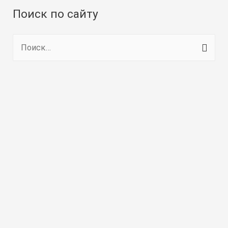
Поиск по сайту
Н
а
й
т
и
: