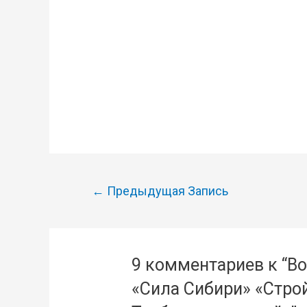
Навигация
←
Предыдущая Запись
по
записям
9 комментариев к “В
«Сила Сибири» «Стро