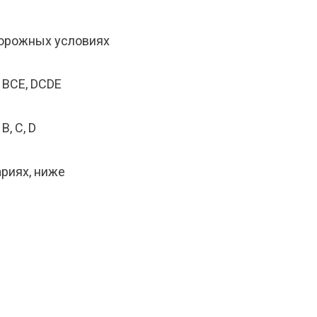
дорожных условиях
 BCE, DCDE
, C, D
риях, ниже