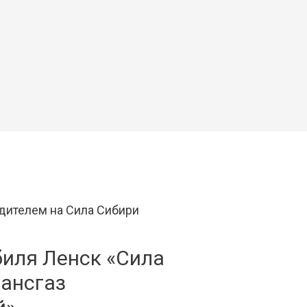
биля Ленск «Сила
рансгаз