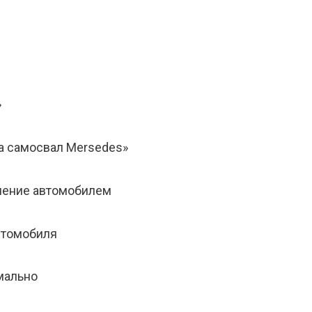
»
на самосвал Mersedes»
ление автомобилем
втомобиля
мально