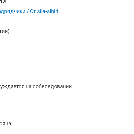
й»
одрядчики
/ От
sila-sibiri
тия)
суждается на собеседовании
сяца