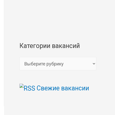
Категории вакансий
К
а
т
Свежие вакансии
е
г
о