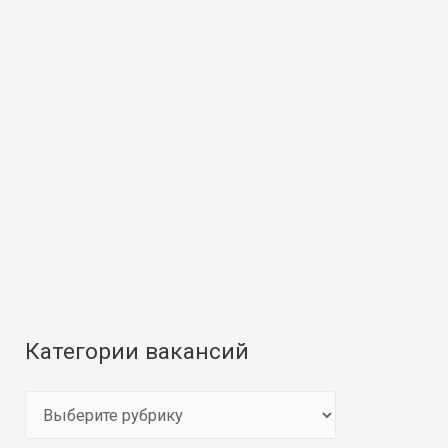
Категории вакансий
К
а