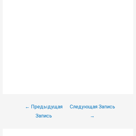
Навигация
←
Предыдущая
Следующая Запись
по
Запись
→
записям