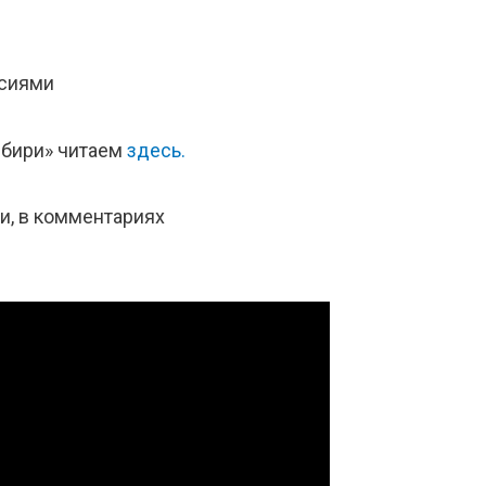
нсиями
ибири» читаем
здесь.
и, в комментариях