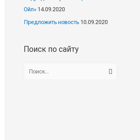
Ойл»
14.09.2020
Предложить новость
10.09.2020
Поиск по сайту
Н
а
й
т
и
: