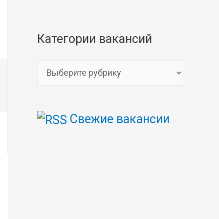
Категории вакансий
К
а
т
Свежие вакансии
е
г
о
р
и
и