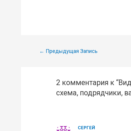
Навигация
←
Предыдущая Запись
по
записям
2 комментария к “Вид
схема, подрядчики, в
СЕРГЕЙ