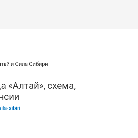
а «Алтай», схема,
нсии
sila-sibiri