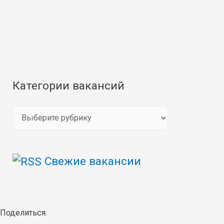
Категории вакансий
К
а
т
Свежие вакансии
е
г
о
р
Поделиться: