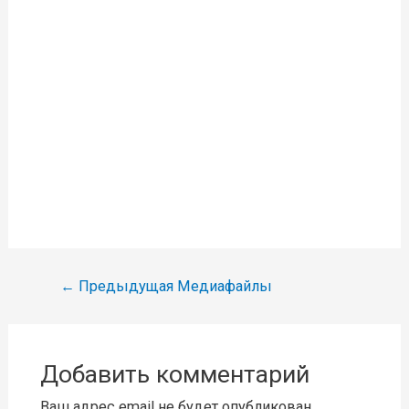
Навигация
←
Предыдущая Медиафайлы
по
записям
Добавить комментарий
Ваш адрес email не будет опубликован.