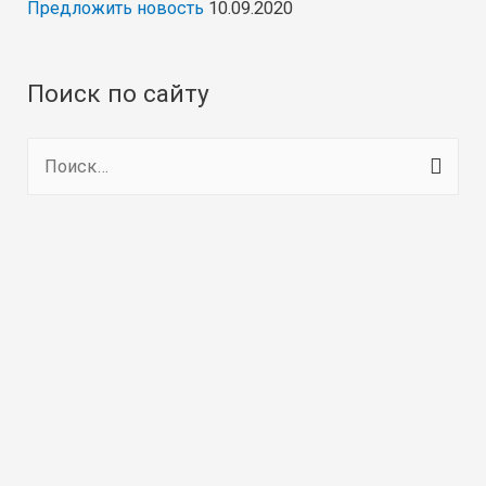
Предложить новость
10.09.2020
Поиск по сайту
Н
а
й
т
и
: