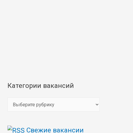
Категории вакансий
К
а
т
Свежие вакансии
е