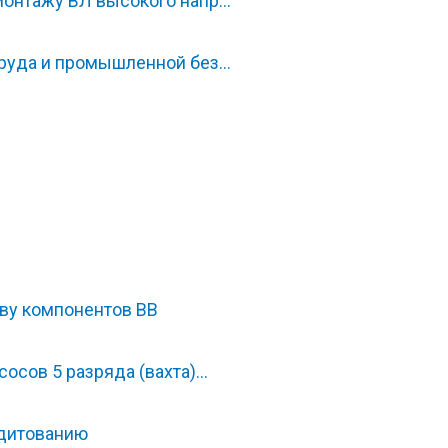
монтажу ВЛ высокого напр…
труда и промышленной без…
тву компонентов ВВ
осов 5 разряда (вахта)…
дитованию