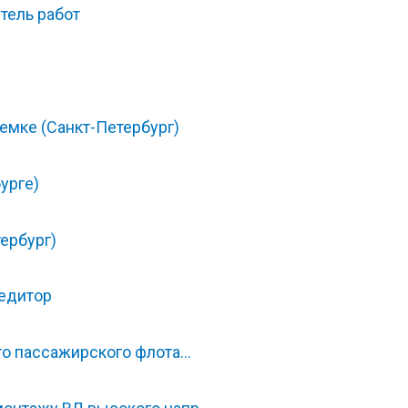
тель работ
емке (Санкт-Петербург)
урге)
тербург)
едитор
го пассажирского флота…