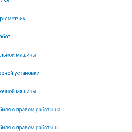
чика
р-сметчик
абот
ельной машины
ерной установки
зочной машины
биля с правом работы на…
биля с правом работы н…