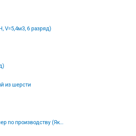
, V=5,4м3, 6 разряд)
д)
й из шерсти
ер по производству (Як…