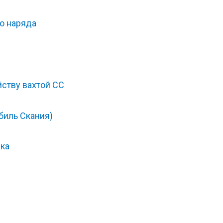
о наряда
йству вахтой СС
биль Скания)
ика