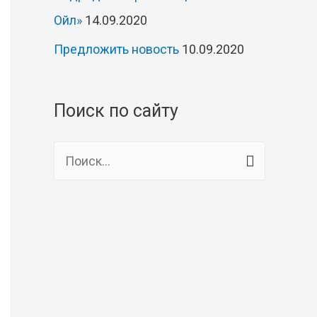
Ойл»
14.09.2020
Предложить новость
10.09.2020
Поиск по сайту
Н
а
й
т
и
: