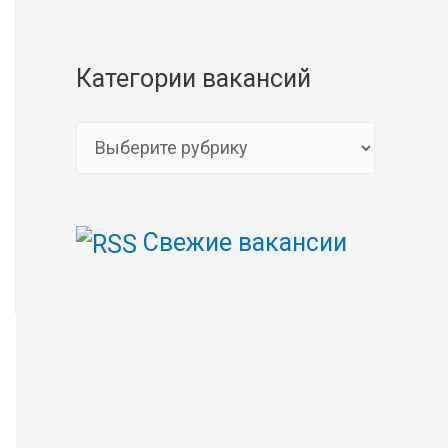
Категории вакансий
К
а
т
Свежие вакансии
е
г
о
р
и
и