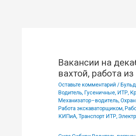
Вакансии на дека
вахтой, работа из
Оставьте комментарий
/
Бульд
Водитель
,
Гусеничные
,
ИТР
,
К
Механизатор–водитель
,
Охран
Работа экскаваторщиком
,
Раб
КИПиА
,
Транспорт ИТР
,
Элект