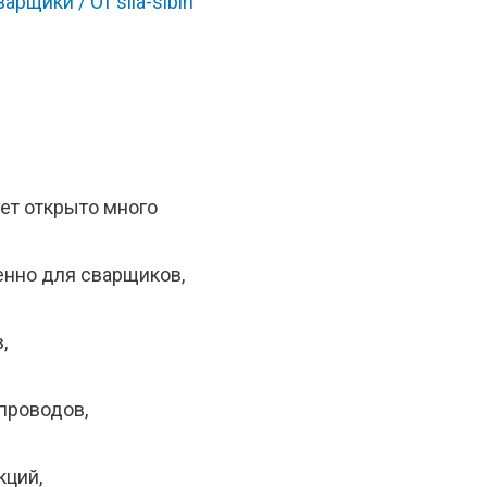
варщики
/ От
sila-sibiri
ет открыто много
енно для сварщиков,
,
проводов,
кций,