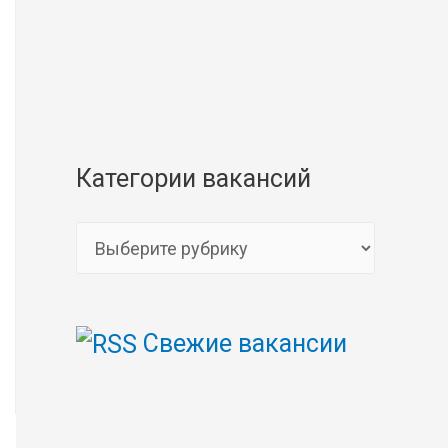
Категории вакансий
К
а
т
Свежие вакансии
е
г
о