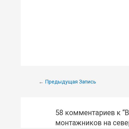
Навигация
←
Предыдущая Запись
по
записям
58 комментариев к “
монтажников на север