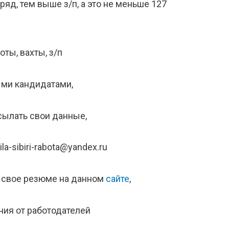
яд, тем выше з/п, а это не меньше 127
ты, вахты, з/п
ыми кандидатами,
сылать свои данные,
la-sibiri-rabota@yandex.ru
 свое резюме на данном
сайте
,
ения от работодателей