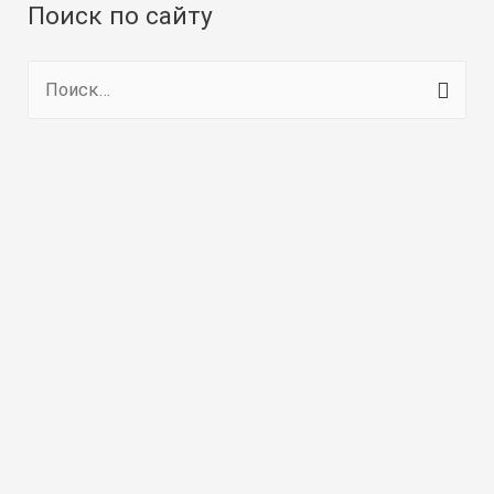
Поиск по сайту
Н
а
й
т
и
: