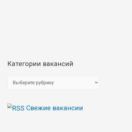
Категории вакансий
К
а
т
Свежие вакансии
е
г
о