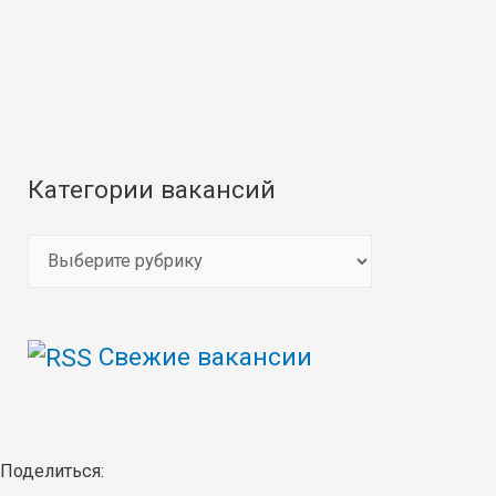
Категории вакансий
К
а
т
Свежие вакансии
е
г
о
р
Поделиться: