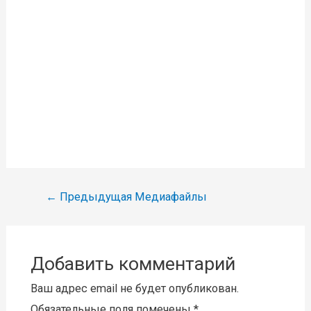
Навигация
←
Предыдущая Медиафайлы
по
записям
Добавить комментарий
Ваш адрес email не будет опубликован.
Обязательные поля помечены
*