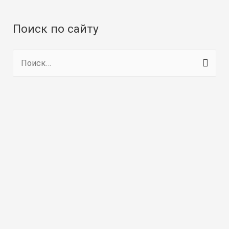
Поиск по сайту
Н
а
й
т
и
: