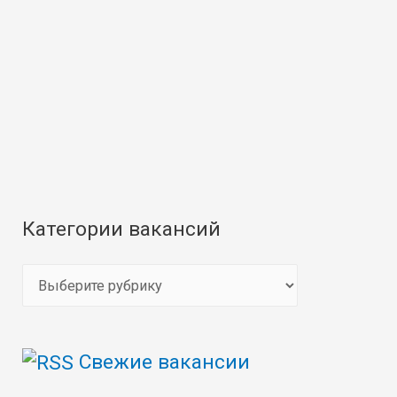
Категории вакансий
К
а
т
Свежие вакансии
е
г