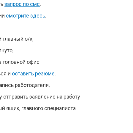
ть
запрос по смс
.
рий
смотрите здесь
.
 главный о/к,
януто,
в головной офис
ься и
оставить резюме
.
апись работодателя,
 отправить заявление на работу
ый ящик, главного специалиста