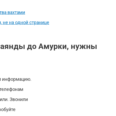
тва вахтами
, не на одной странице
Чаянды до Амурки, нужны
л информацию.
м телефонам
чили. Звонили
робуйте