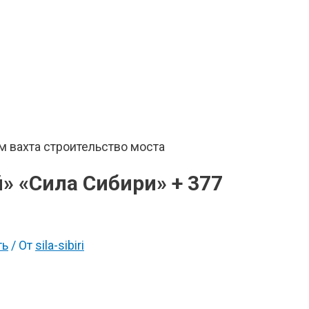
 «Сила Сибири» + 377
ть
/ От
sila-sibiri