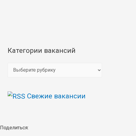
Категории вакансий
К
а
т
Свежие вакансии
е
г
о
р
Поделиться:
и