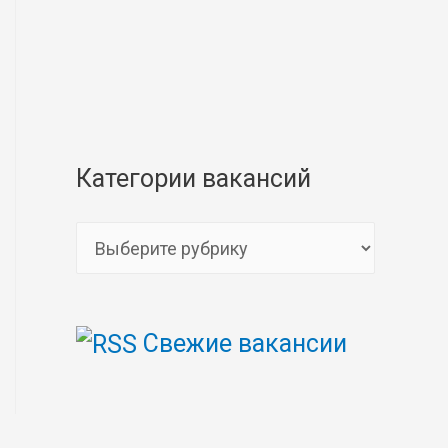
Категории вакансий
К
а
т
Свежие вакансии
е
г
о