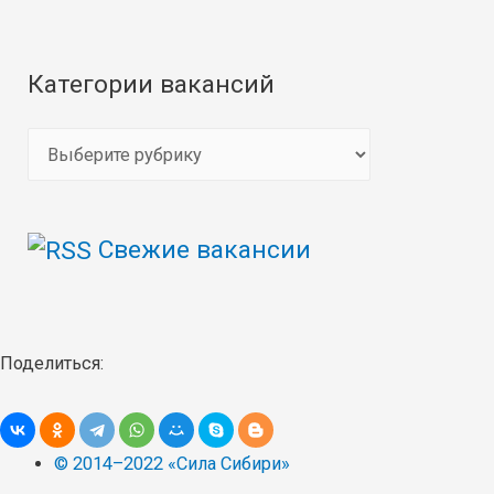
Категории вакансий
К
а
т
Свежие вакансии
е
г
о
р
Поделиться:
и
и
в
© 2014–2022 «Сила Сибири»