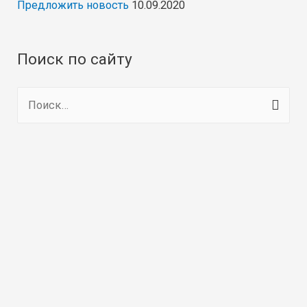
Предложить новость
10.09.2020
Поиск по сайту
Н
а
й
т
и
: