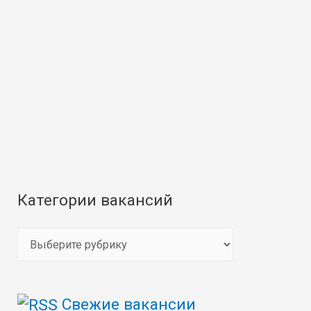
Категории вакансий
К
а
т
Свежие вакансии
е