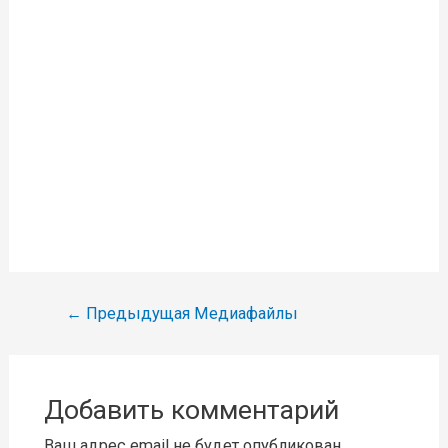
Навигация
←
Предыдущая Медиафайлы
по
записям
Добавить комментарий
Ваш адрес email не будет опубликован.