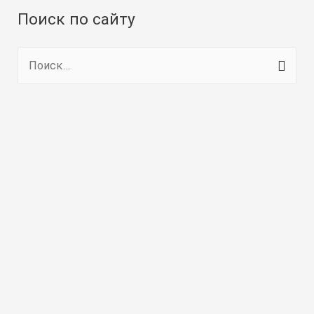
Поиск по сайту
Н
а
й
т
и
: