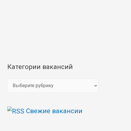
Категории вакансий
К
а
т
Свежие вакансии
е
г
о