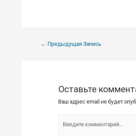
Навигация
←
Предыдущая Запись
по
записям
Оставьте коммент
Ваш адрес email не будет опу
Введите
комментарий...