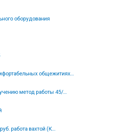
льного оборудования
5
омфортабельных общежитиях…
учению метод работы 45/…
й
руб. работа вахтой (К…