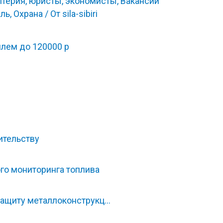
лтерия, юристы, экономисты
,
Вакансии
ель
,
Охрана
/ От
sila-sibiri
лем до 120000 р
ительству
го мониторинга топлива
защиту металлоконструкц…