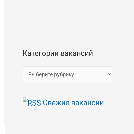
Категории вакансий
К
а
т
Свежие вакансии
е
г
о