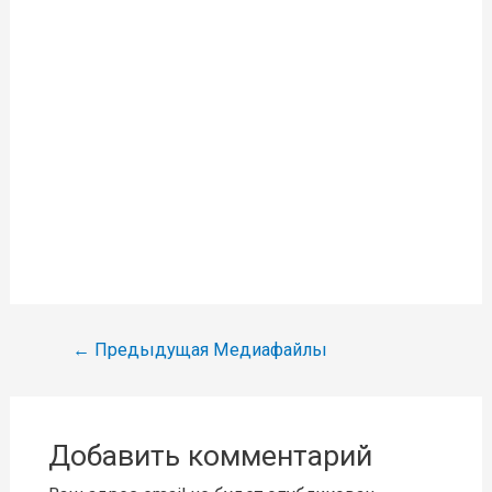
Навигация
←
Предыдущая Медиафайлы
по
записям
Добавить комментарий