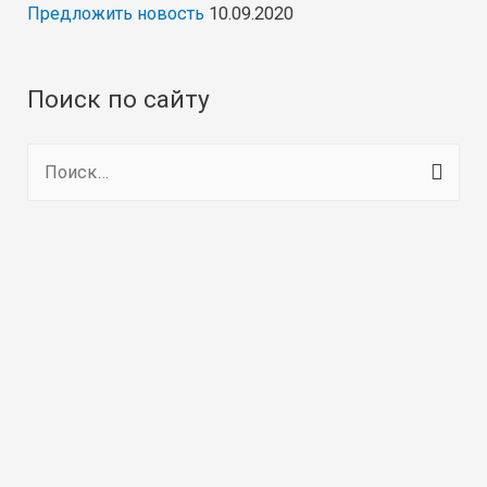
Предложить новость
10.09.2020
Поиск по сайту
Н
а
й
т
и
: