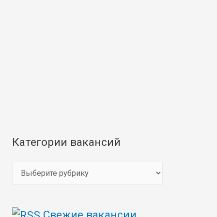
Категории вакансий
К
а
т
Свежие вакансии
е