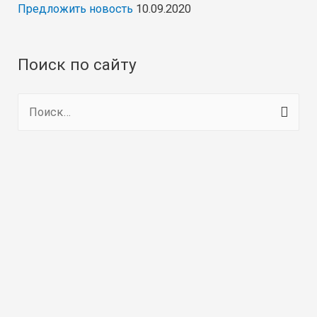
Предложить новость
10.09.2020
Поиск по сайту
Н
а
й
т
и
: