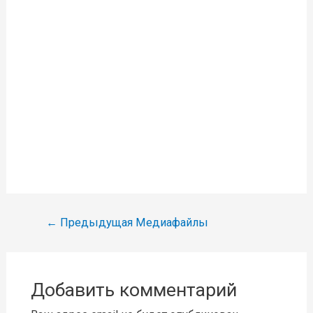
Навигация
←
Предыдущая Медиафайлы
по
записям
Добавить комментарий