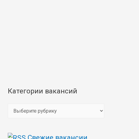
Категории вакансий
К
а
т
Свежие вакансии
е