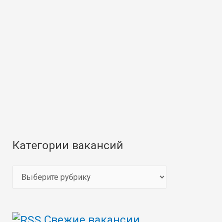
Категории вакансий
К
а
т
Свежие вакансии
е