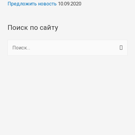
Предложить новость
10.09.2020
Поиск по сайту
Н
а
й
т
и
: