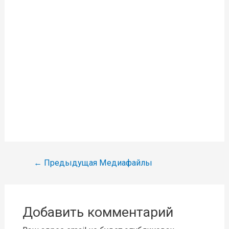
Навигация
←
Предыдущая Медиафайлы
по
записям
Добавить комментарий