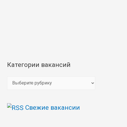
Категории вакансий
К
а
т
Свежие вакансии
е
г
о