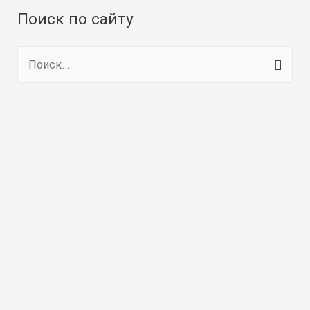
Поиск по сайту
Н
а
й
т
и
: