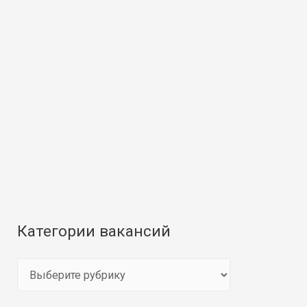
Категории вакансий
К
а