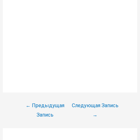
Навигация
←
Предыдущая
Следующая Запись
по
Запись
→
записям