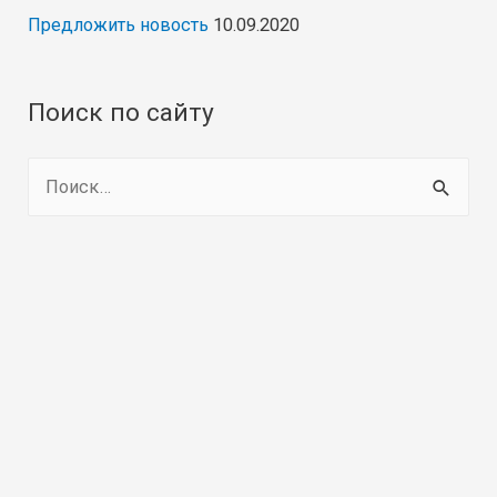
Предложить новость
10.09.2020
Поиск по сайту
Н
а
й
т
и
: