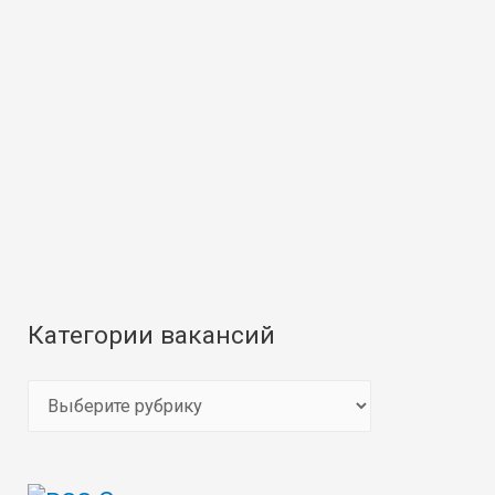
Категории вакансий
К
а
т