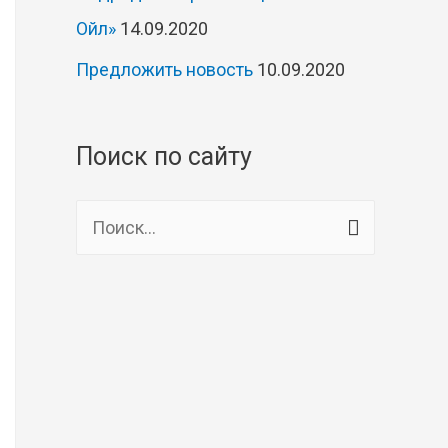
Ойл»
14.09.2020
Предложить новость
10.09.2020
Поиск по сайту
Н
а
й
т
и
: