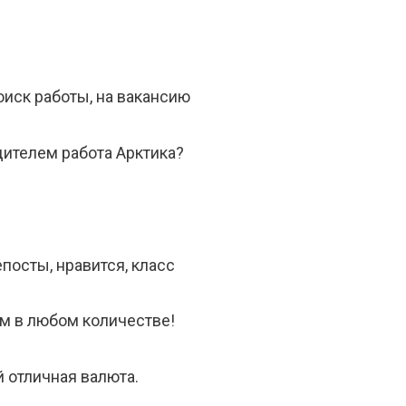
оиск работы, на вакансию
дителем работа Арктика?
епосты, нравится, класс
ем в любом количестве!
й отличная валюта.