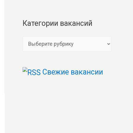
Категории вакансий
К
а
т
Свежие вакансии
е
г
о
р
и
и