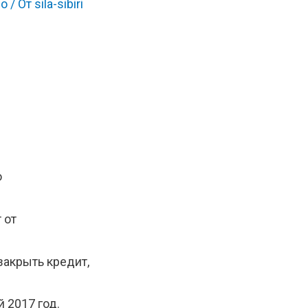
ро
/ От
sila-sibiri
о
 от
закрыть кредит,
й 2017 год.