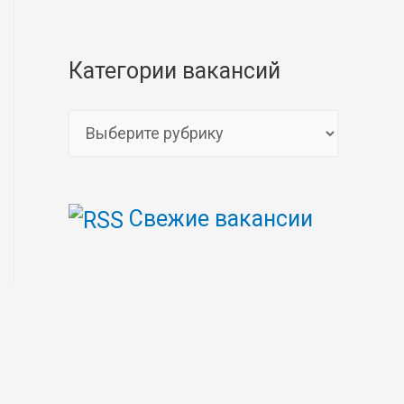
Категории вакансий
К
а
т
Свежие вакансии
е
г
о
р
и
и