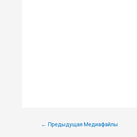
Навигация
←
Предыдущая Медиафайлы
по