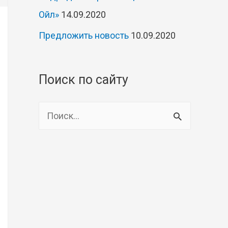
Ойл»
14.09.2020
Предложить новость
10.09.2020
Поиск по сайту
Н
а
й
т
и
: