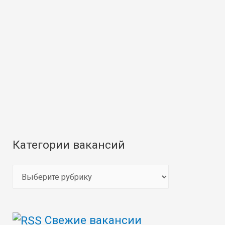
Категории вакансий
К
а
т
Свежие вакансии
е