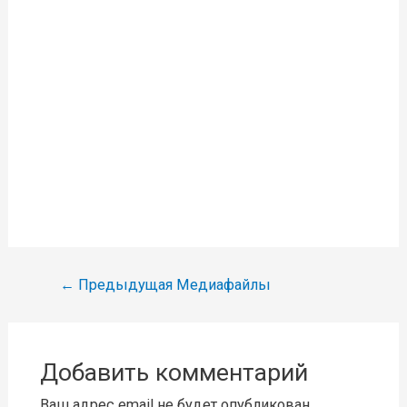
Навигация
←
Предыдущая Медиафайлы
по
записям
Добавить комментарий
Ваш адрес email не будет опубликован.