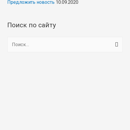
Предложить новость
10.09.2020
Поиск по сайту
Н
а
й
т
и
: