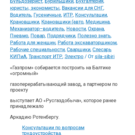
Бульдозерист
,
Бурильщики
,
Бухгалтерия,
юристы, экономисты
,
Вакансии для СНГ
,
Водитель
,
Гусеничные
,
ИТР
,
Консультации
,
Крановщики
,
Крановщики (авто
,
Медицина
,
Механизатор–водитель
,
Новости
,
Охрана
,
Пневмо
,
Повар
,
Подрядчики
,
Полезно знать
,
Работа для женщин
,
Работа экскаваторщиком
,
Рабочие специальности
,
Сварщики
,
Слесарь
КИПиА
,
Транспорт ИТР
,
Электро
/ От
sila-sibiri
«Газпром» собирается построить на Балтике
«огромный»
газоперерабатывающий завод, а партнером по
проекту
выступает АО «Русгаздобыча», которое ранее
принадлежало
Аркадию Ротенбергу.
Консультации по вопросам
трудоустройства.