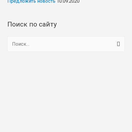
Предложить новость
10.09.2020
Поиск по сайту
Н
а
й
т
и
: