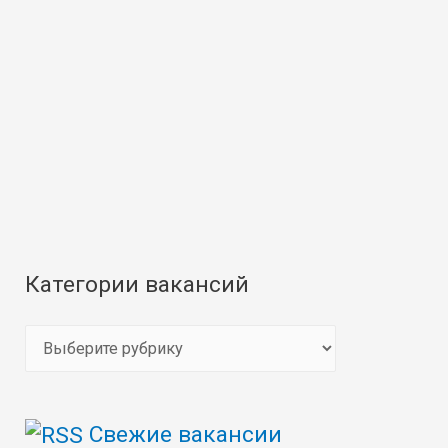
Категории вакансий
К
а
т
Свежие вакансии
е