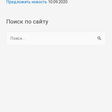
Предложить новость
10.09.2020
Поиск по сайту
Н
а
й
т
и
: