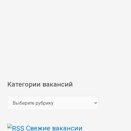
Категории вакансий
К
а
т
Свежие вакансии
е