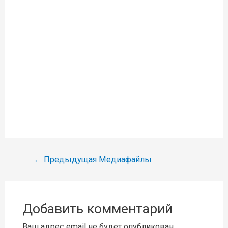
Навигация
←
Предыдущая Медиафайлы
по
записям
Добавить комментарий
Ваш адрес email не будет опубликован.