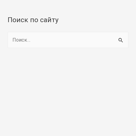
Поиск по сайту
Н
а
й
т
и
: