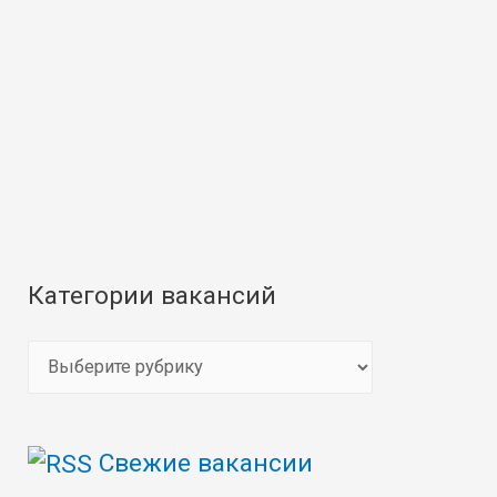
Категории вакансий
К
а
т
Свежие вакансии
е