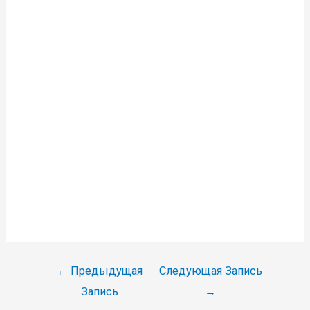
Навигация
←
Предыдущая
Следующая Запись
по
Запись
→