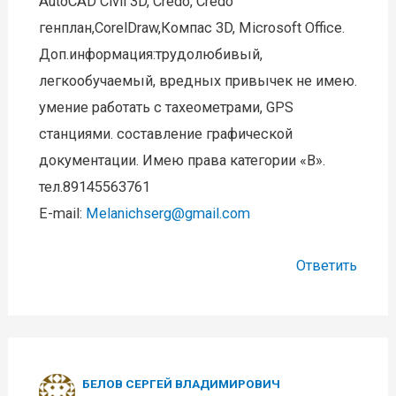
AutoCAD Civil 3D, Credo, Credo
генплан,CorelDraw,Компас 3D, Microsoft Office.
Доп.информация:трудолюбивый,
легкообучаемый, вредных привычек не имею.
умение работать с тахеометрами, GPS
станциями. составление графической
документации. Имею права категории «В».
тел.89145563761
E-mail:
Melanichserg@gmail.com
Ответить
БЕЛОВ СЕРГЕЙ ВЛАДИМИРОВИЧ