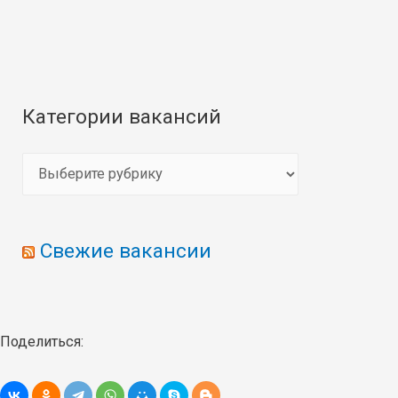
Категории вакансий
К
а
т
Свежие вакансии
е
г
о
р
Поделиться:
и
и