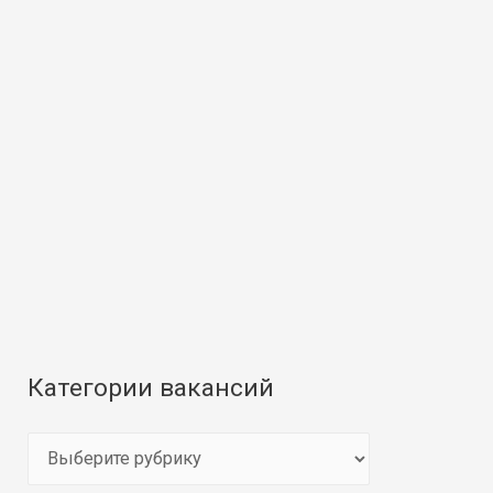
Категории вакансий
К
а