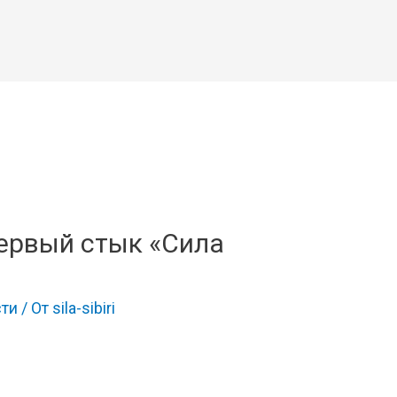
ервый стык «Сила
ти
/ От
sila-sibiri