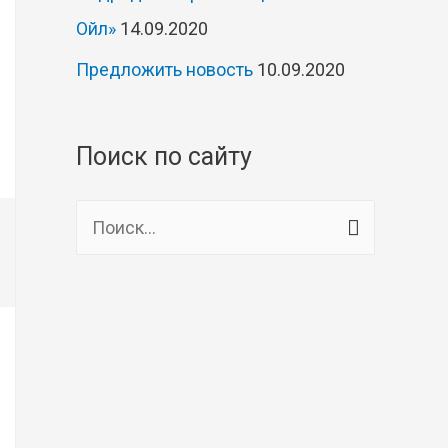
Ойл»
14.09.2020
Предложить новость
10.09.2020
Поиск по сайту
Н
а
й
т
и
: