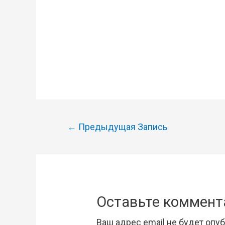
Навигация
←
Предыдущая Запись
по
записям
Оставьте коммент
Ваш адрес email не будет опу