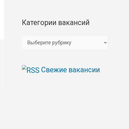
Категории вакансий
К
а
т
Свежие вакансии
е
г
о
р
и
и