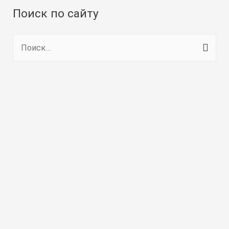
Поиск по сайту
Н
а
й
т
и
: