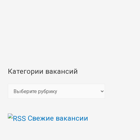
Категории вакансий
К
а
т
Свежие вакансии
е
г
о