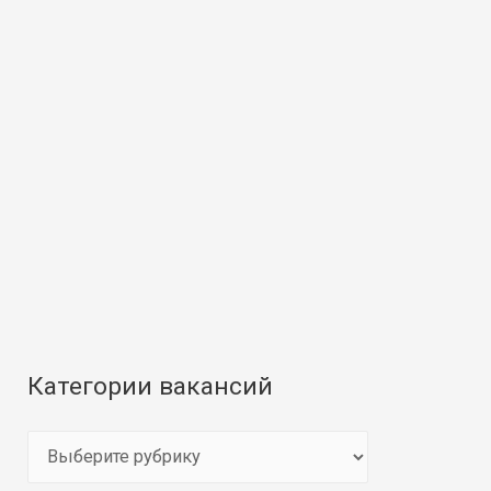
Категории вакансий
К
а