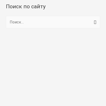
Поиск по сайту
Н
а
й
т
и
: