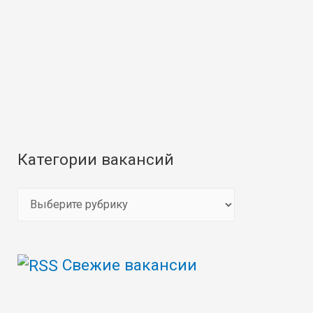
Категории вакансий
К
а
т
Свежие вакансии
е
г
о