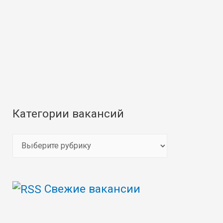
Категории вакансий
К
а
т
Свежие вакансии
е
г
о