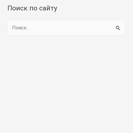
Поиск по сайту
Н
а
й
т
и
: