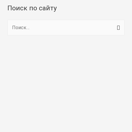
Поиск по сайту
Н
а
й
т
и
: