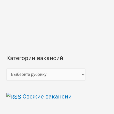
Категории вакансий
К
а
т
Свежие вакансии
е
г
о