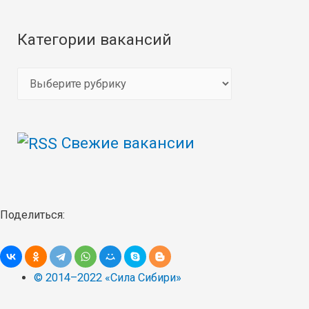
Категории вакансий
К
а
т
Свежие вакансии
е
г
о
р
Поделиться:
и
и
в
© 2014–2022 «Сила Сибири»
а